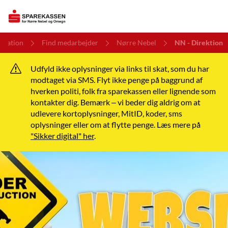
isation
Find medarbejder
Nørre Nebel
NN - Direktion
Udfyld ikke oplysninger via links til skat, som du har
modtaget via SMS. Flyt ikke penge på baggrund af
hverken politi, folk fra sparekassen eller lignende som
kontakter dig. Bemærk – vi beder dig aldrig om at
udlevere kortoplysninger, MitID, koder, sms
oplysninger eller om at flytte penge. Læs mere på
"Sikker digital" her
.