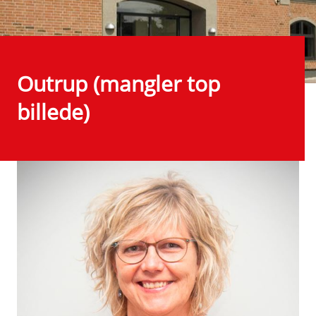
Outrup (mangler top
billede)