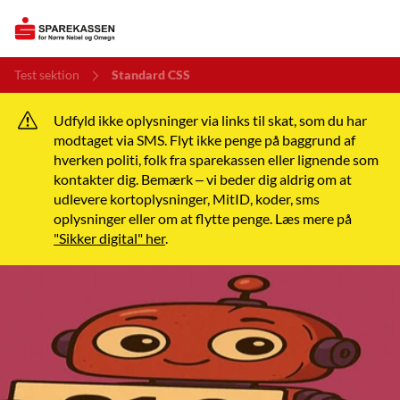
Test sektion
Standard CSS
Udfyld ikke oplysninger via links til skat, som du har
modtaget via SMS. Flyt ikke penge på baggrund af
hverken politi, folk fra sparekassen eller lignende som
kontakter dig. Bemærk – vi beder dig aldrig om at
udlevere kortoplysninger, MitID, koder, sms
oplysninger eller om at flytte penge. Læs mere på
"Sikker digital" her
.